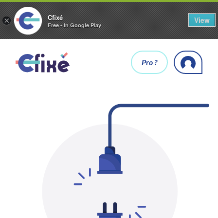
Cfixé
View
×
Free - In Google Play
Pro ?