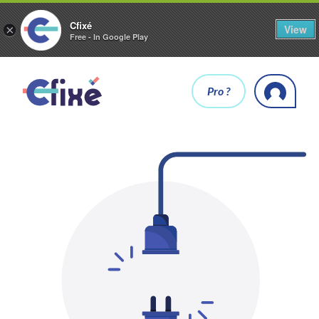
Cfixé
View
×
Free - In Google Play
Pro ?