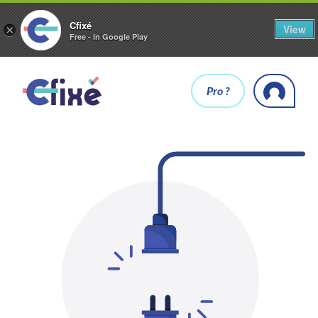
Cfixé
View
×
Free - In Google Play
Pro ?