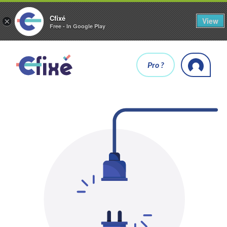
Cfixé
View
×
Free - In Google Play
Pro ?