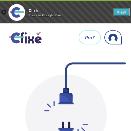
Cfixé
View
×
Free - In Google Play
Pro ?