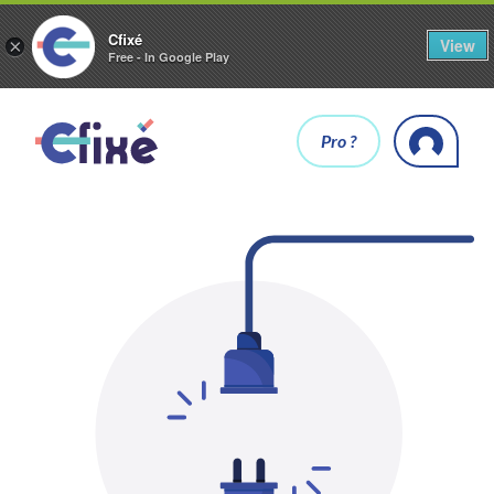
Cfixé
View
×
Free - In Google Play
Pro ?