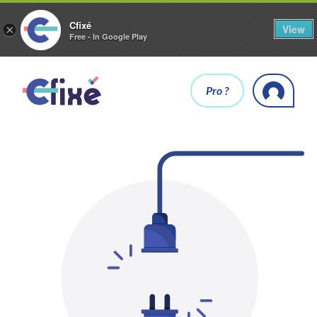
Cfixé
View
×
Free - In Google Play
Pro ?