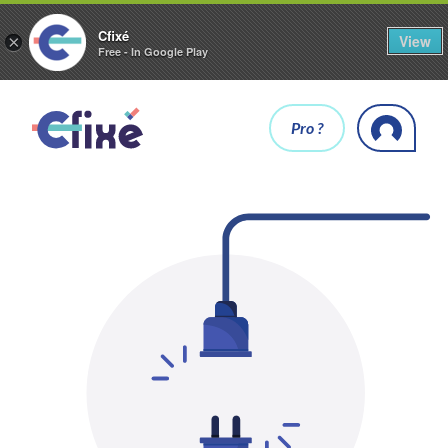
Cfixé
View
×
Free - In Google Play
Pro ?