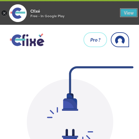
Cfixé
View
×
Free - In Google Play
Pro ?