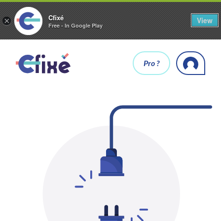
Cfixé
View
×
Free - In Google Play
Pro ?