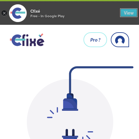
Cfixé
View
×
Free - In Google Play
Pro ?