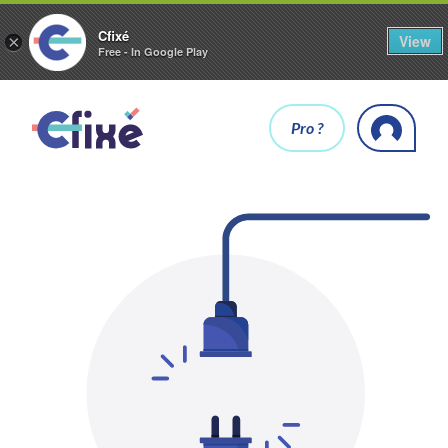
Cfixé
View
×
Free - In Google Play
Pro ?