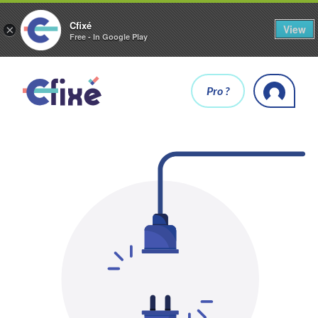
Cfixé
View
×
Free - In Google Play
Pro ?