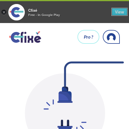
Cfixé
View
×
Free - In Google Play
Pro ?