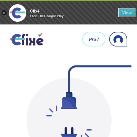
Cfixé
View
×
Free - In Google Play
Pro ?