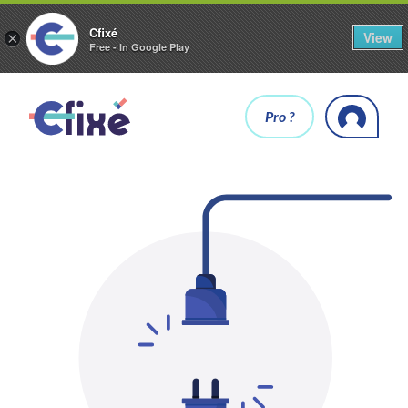
Cfixé
View
×
Free - In Google Play
Pro ?