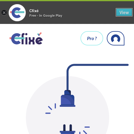
Cfixé
View
×
Free - In Google Play
Pro ?