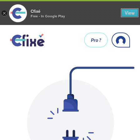
Cfixé
View
×
Free - In Google Play
Pro ?