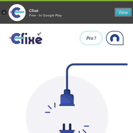
Cfixé
View
×
Free - In Google Play
Pro ?