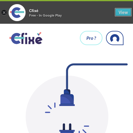
Cfixé
View
×
Free - In Google Play
Pro ?