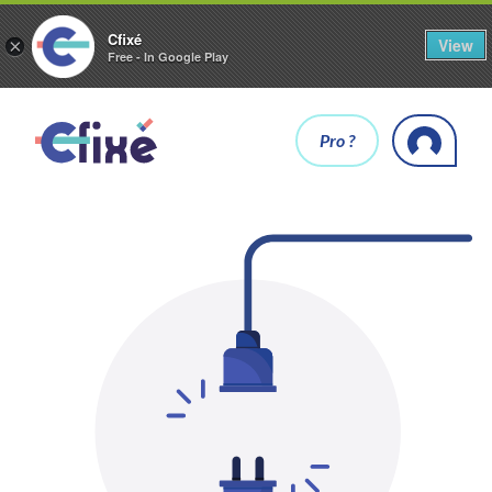
Cfixé
View
×
Free - In Google Play
Pro ?