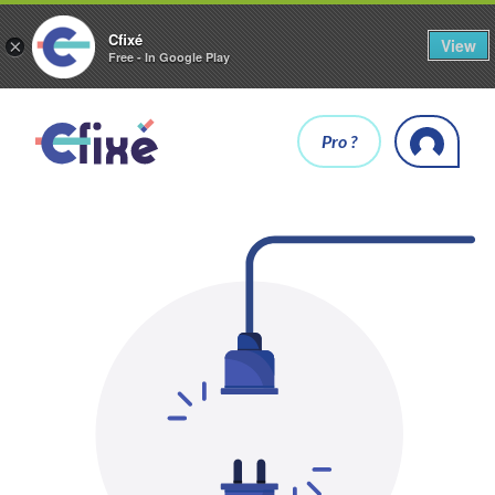
Cfixé
View
×
Free - In Google Play
Pro ?