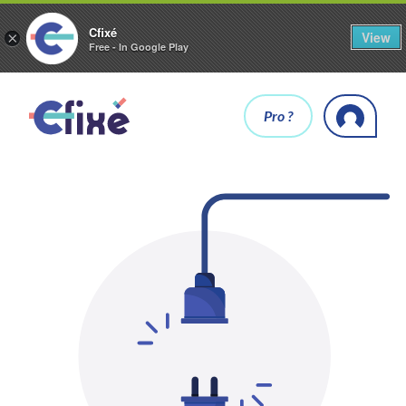
Cfixé
View
×
Free - In Google Play
Pro ?