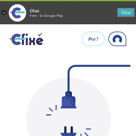
Cfixé
View
×
Free - In Google Play
Pro ?