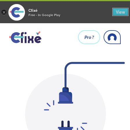
Cfixé
View
×
Free - In Google Play
Pro ?