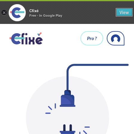
Cfixé
View
×
Free - In Google Play
Pro ?