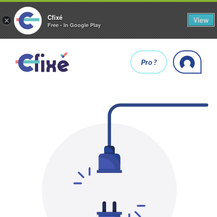
Cfixé
View
×
Free - In Google Play
Pro ?