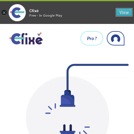
Cfixé
View
×
Free - In Google Play
Pro ?