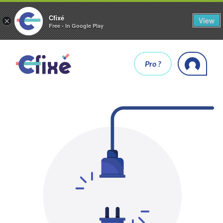
Cfixé
View
×
Free - In Google Play
Pro ?