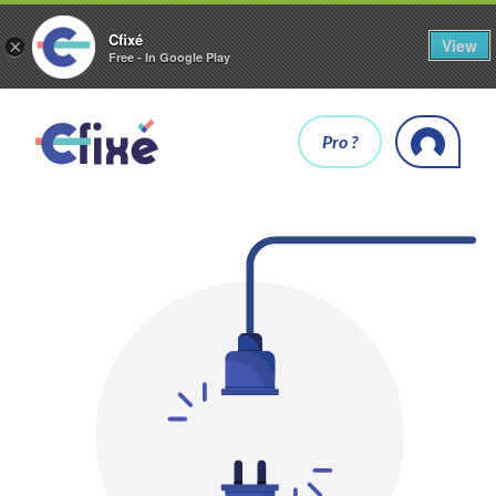
Cfixé
View
×
Free - In Google Play
Pro ?