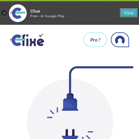
Cfixé
View
×
Free - In Google Play
Pro ?