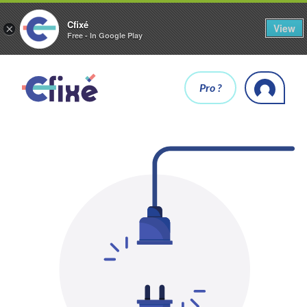
Cfixé
View
×
Free - In Google Play
Pro ?