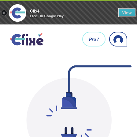
Cfixé
View
×
Free - In Google Play
Pro ?