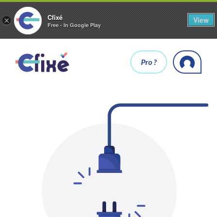
Cfixé
View
×
Free - In Google Play
Pro ?