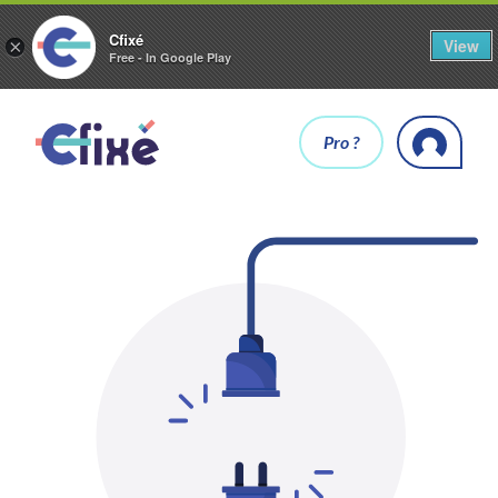
Cfixé
View
×
Free - In Google Play
Pro ?