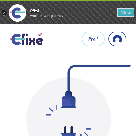
Cfixé
View
×
Free - In Google Play
Pro ?