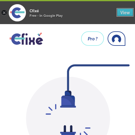
Cfixé
View
×
Free - In Google Play
Pro ?