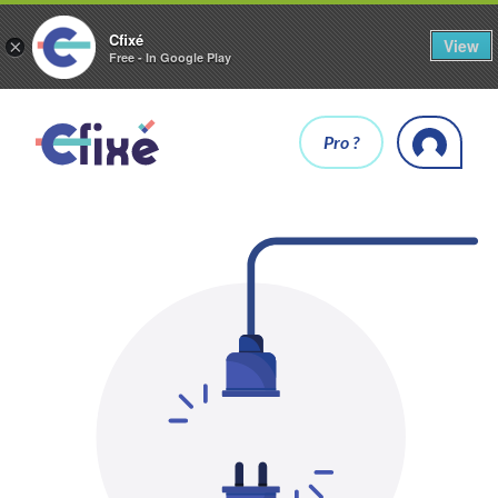
Cfixé
View
×
Free - In Google Play
Pro ?