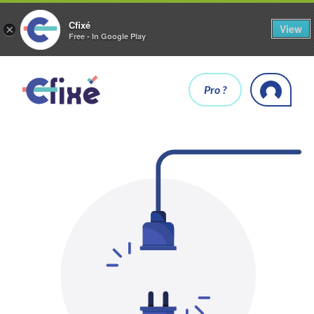
Cfixé
View
×
Free - In Google Play
Pro ?