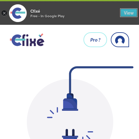
Cfixé
View
×
Free - In Google Play
Pro ?