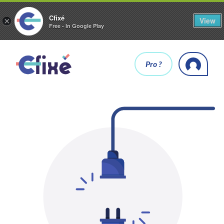
Cfixé
View
×
Free - In Google Play
Pro ?