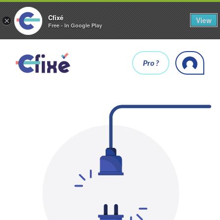
Cfixé
View
×
Free - In Google Play
Pro ?