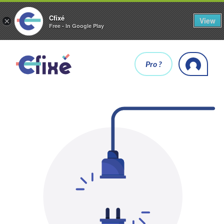
Cfixé
View
×
Free - In Google Play
Pro ?