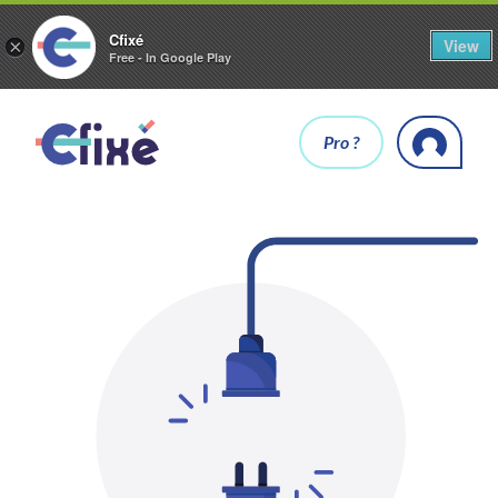
Cfixé
View
×
Free - In Google Play
Pro ?