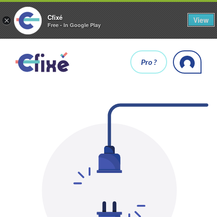
Cfixé
View
×
Free - In Google Play
Pro ?