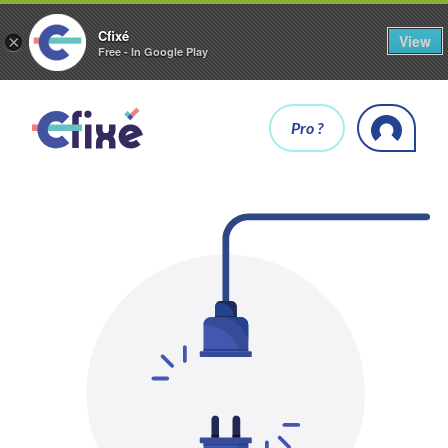
Cfixé
View
×
Free - In Google Play
Pro ?