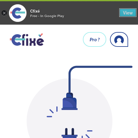
Cfixé
View
×
Free - In Google Play
Pro ?