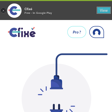
Cfixé
View
×
Free - In Google Play
Pro ?