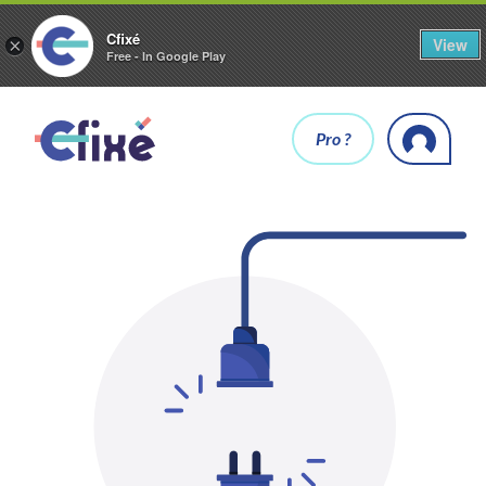
Cfixé
View
×
Free - In Google Play
Pro ?