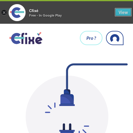
Cfixé
View
×
Free - In Google Play
Pro ?